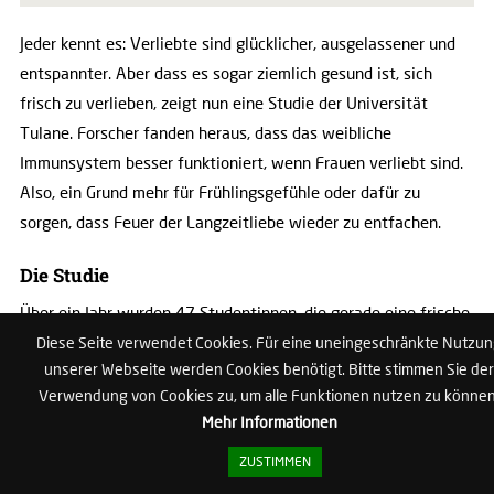
Jeder kennt es: Verliebte sind glücklicher, ausgelassener und
entspannter. Aber dass es sogar ziemlich gesund ist, sich
frisch zu verlieben, zeigt nun eine Studie der Universität
Tulane. Forscher fanden heraus, dass das weibliche
Immunsystem besser funktioniert, wenn Frauen verliebt sind.
Also, ein Grund mehr für Frühlingsgefühle oder dafür zu
sorgen, dass Feuer der Langzeitliebe wieder zu entfachen.
Die Studie
Über ein Jahr wurden 47 Studentinnen, die gerade eine frische
Beziehung begonnen hatten, beobachtet. Es wurden dabei
Diese Seite verwendet Cookies. Für eine uneingeschränkte Nutzu
unserer Webseite werden Cookies benötigt. Bitte stimmen Sie der
Teilnehmerinnen begleitet, die angaben, sich noch nicht
Verwendung von Cookies zu, um alle Funktionen nutzen zu können
hundertprozentig in den neuen Partner verliebt zu haben, aber
Mehr Informationen
quasi auf dem besten Weg dorthin waren. Im Rahmen der
Untersuchung wurde den Probandinnen immer wieder Blut
ZUSTIMMEN
abgenommen und die Werte wurden analysiert. Die Ergebnisse