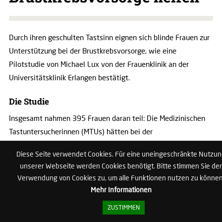
Durch ihren geschulten Tastsinn eignen sich blinde Frauen zur
Unterstützung bei der Brustkrebsvorsorge, wie eine
Pilotstudie von Michael Lux von der Frauenklinik an der
Universitätsklinik Erlangen bestätigt.
Die Studie
Insgesamt nahmen 395 Frauen daran teil: Die Medizinischen
Tastuntersucherinnen (MTUs) hätten bei der
Brustkrebsvorsorge genauso häufig Auffälligkeiten im Gewebe
Diese Seite verwendet Cookies. Für eine uneingeschränkte Nutzu
gefunden wie der Arzt. Lediglich mit dem vernarbten Gewebe
unserer Webseite werden Cookies benötigt. Bitte stimmen Sie der
bei Frauen, die bereits wegen Brustkrebs operiert wurden,
Verwendung von Cookies zu, um alle Funktionen nutzen zu können
kamen die Untersucherinnen nicht so gut zurecht. Besonders
Mehr Informationen
geschulte Sehbehinderte führten die Tastuntersuchungen
ZUSTIMMEN
durch. Stießen sie auf Auffälligkeiten im Gewebe, zogen sie