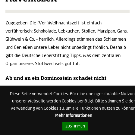
Zugegeben: Die (Vor-)Weihnachtszeit ist einfach
verführerisch: Schokolade, Lebkuchen, Stollen, Marzipan, Gans,
Glühwein & Co. – herrlich. Allerdings stimmen das Schlemmen
und Genießen unsere Leber nicht unbedingt fröhlich. Deshalb
gibt die Deutsche Leberstiftung Tipps, was dem zentralen
Organ unseres Stoffwechsels gut tut.
Ab und an ein Dominostein schadet nicht
„Speziell in den Wochen vor Weihnachten und an den
Diese Seite verwendet Cookies. Für eine uneingeschränkte Nutzu
Festtagen kombinieren viele Erwachsene und Kinder ein
unserer Webseite werden Cookies benötigt. Bitte stimmen Sie der
überreiches, ungesundes Nahrungsangebot mit wenig
Verwendung von Cookies zu, um alle Funktionen nutzen zu können
körperlicher Bewegung. Diese Kombination kann über einen
Mehr Informationen
längeren Zeitraum zu dem sogenannten metabolischen
ZUSTIMMEN
Syndrom führen, einer Kombination verschiedenster