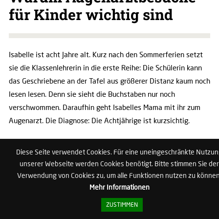
für Kinder wichtig sind
Isabelle ist acht Jahre alt. Kurz nach den Sommerferien setzt
sie die Klassenlehrerin in die erste Reihe: Die Schülerin kann
das Geschriebene an der Tafel aus größerer Distanz kaum noch
lesen lesen. Denn sie sieht die Buchstaben nur noch
verschwommen. Daraufhin geht Isabelles Mama mit ihr zum
Augenarzt. Die Diagnose: Die Achtjährige ist kurzsichtig.
Warum ist es für Kinder wichtig, gut sehen zu
können?
Diese Seite verwendet Cookies. Für eine uneingeschränkte Nutzu
unserer Webseite werden Cookies benötigt. Bitte stimmen Sie der
Ein gutes Sehvermögen ist wichtig für die geistige und
Verwendung von Cookies zu, um alle Funktionen nutzen zu können
motorische Entwicklung von Kindern. Über Sehstörungen
Mehr Informationen
klagen Kinder aber nicht – es fehlt ihnen an Erfahrung, sie
ZUSTIMMEN
kennen es nicht anders. Eine augenärztlich-orthoptische