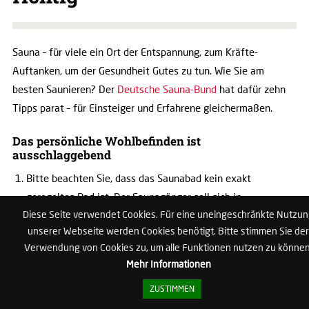
Sauna – für viele ein Ort der Entspannung, zum Kräfte-
Auftanken, um der Gesundheit Gutes zu tun. Wie Sie am
besten Saunieren? Der
Deutsche Sauna-Bund
hat dafür zehn
Tipps parat – für Einsteiger und Erfahrene gleichermaßen.
Das persönliche Wohlbefinden ist
ausschlaggebend
Bitte beachten Sie, dass das Saunabad kein exakt
geregeltes Bad ist. Der Saunagänger soll sich in
Diese Seite verwendet Cookies. Für eine uneingeschränkte Nutzu
unserer Webseite werden Cookies benötigt. Bitte stimmen Sie der
©Christian Schwier/stock.adobe.com
Verwendung von Cookies zu, um alle Funktionen nutzen zu können
erster Linie wohlfühlen. So können regelmäßige
Mehr Informationen
Saunagänger zum Beispiel länger als empfohlen in der
Kabine bleiben, Neulinge werden vielleicht bereits eher die
ZUSTIMMEN
Kabine verlassen wollen. Achten Sie beim Saunabaden auf