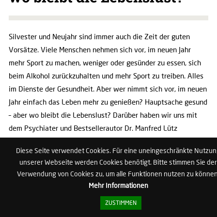
Silvester und Neujahr sind immer auch die Zeit der guten
Vorsätze. Viele Menschen nehmen sich vor, im neuen Jahr
mehr Sport zu machen, weniger oder gesünder zu essen, sich
beim Alkohol zurückzuhalten und mehr Sport zu treiben. Alles
im Dienste der Gesundheit. Aber wer nimmt sich vor, im neuen
Jahr einfach das Leben mehr zu genießen? Hauptsache gesund
– aber wo bleibt die Lebenslust? Darüber haben wir uns mit
dem Psychiater und Bestsellerautor Dr. Manfred Lütz
unterhalten.
Diese Seite verwendet Cookies. Für eine uneingeschränkte Nutzu
unserer Webseite werden Cookies benötigt. Bitte stimmen Sie der
Herr Dr. Lütz, viele Menschen gehen jetzt wieder mit guten
Verwendung von Cookies zu, um alle Funktionen nutzen zu können
Vorsätzen ins neue Jahr. Die meisten wollen mehr für die
Mehr Informationen
Gesundheit tun: mehr Sport, weniger trinken, rauchen, essen
ZUSTIMMEN
etc. Aber wer nimmt sich vor, sein Leben mehr zu genießen?